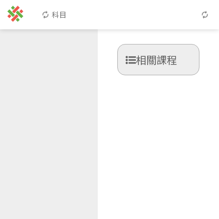
科目
相關課程