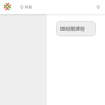
科目
相關課程