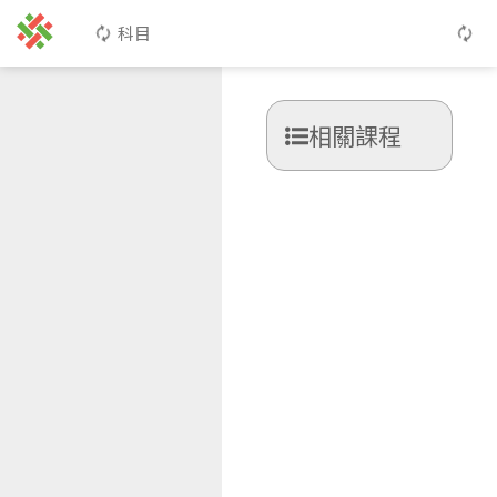
科目
相關課程