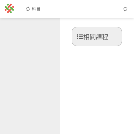
科目
相關課程