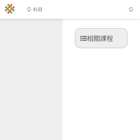
科目
相關課程