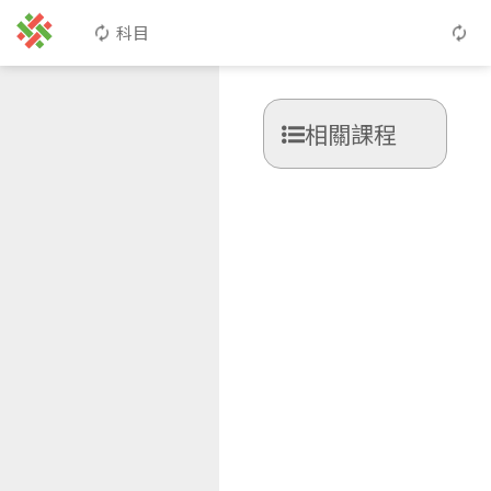
科目
相關課程