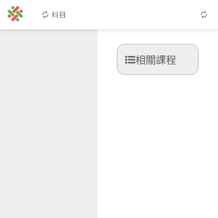
科目
相關課程