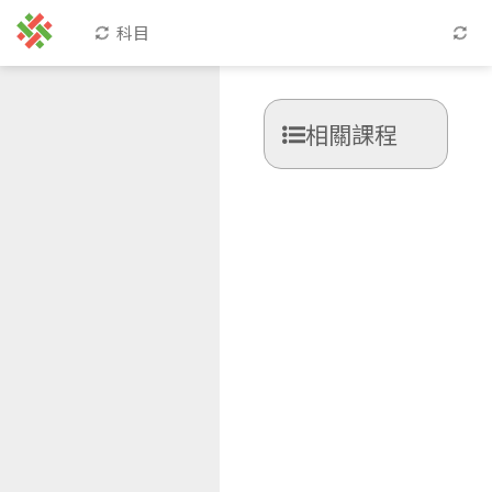
科目
相關課程