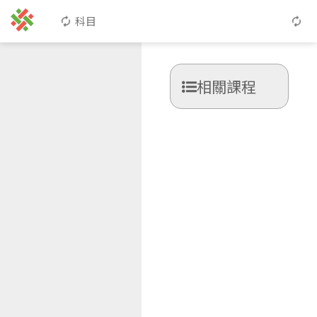
科目
相關課程