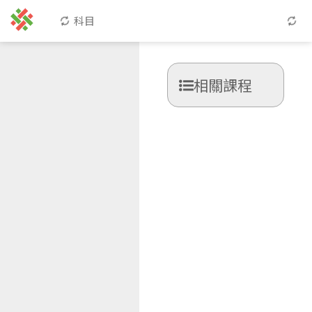
科目
相關課程