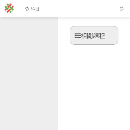
科目
相關課程