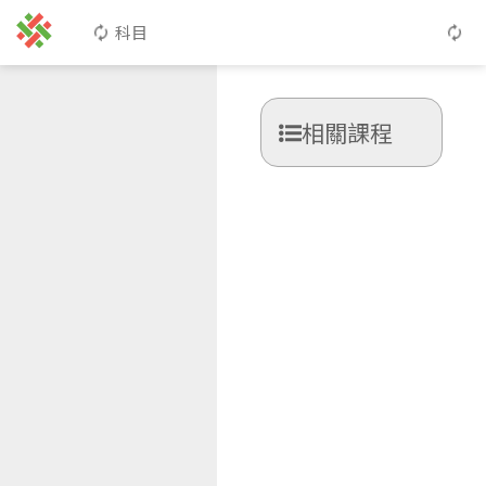
科目
相關課程