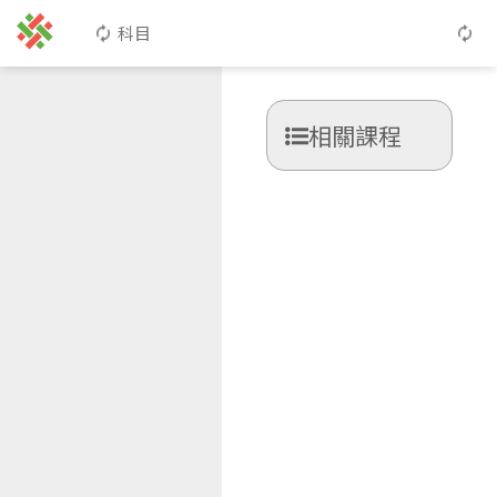
科目
相關課程