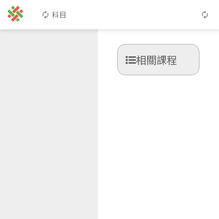
科目
相關課程