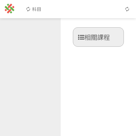
科目
相關課程