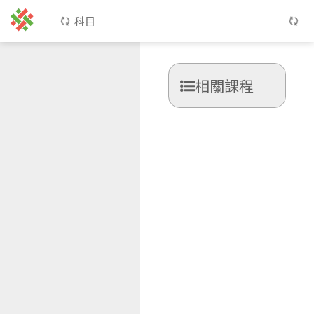
科目
相關課程