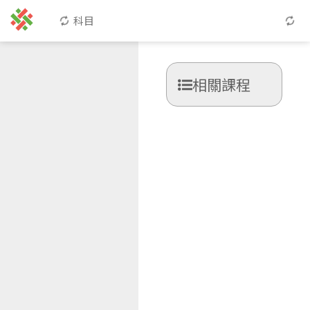
科目
相關課程