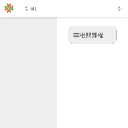
科目
相關課程