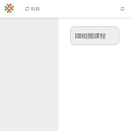
科目
相關課程