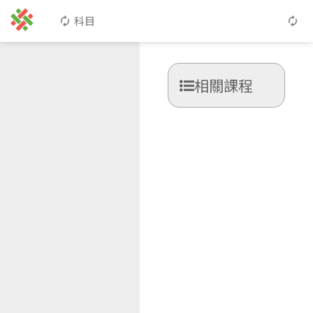
科目
相關課程