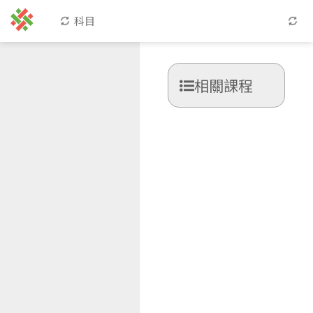
科目
相關課程