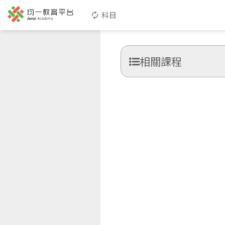
科目
相關課程