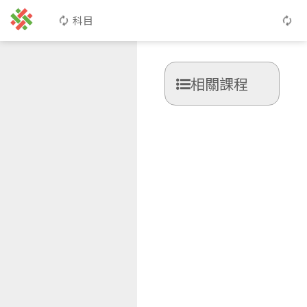
科目
相關課程