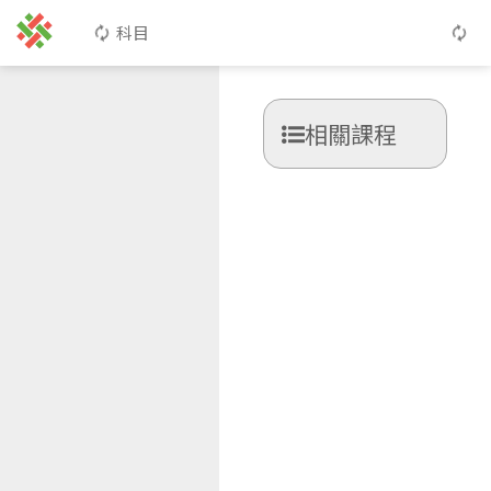
科目
相關課程