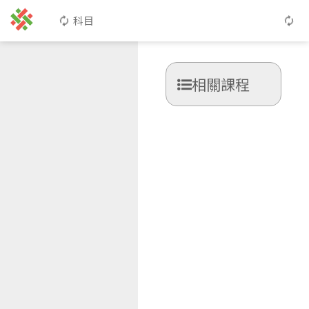
科目
相關課程