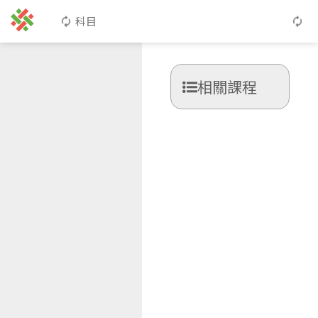
科目
相關課程