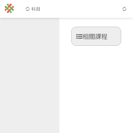
科目
相關課程