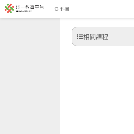
科目
相關課程