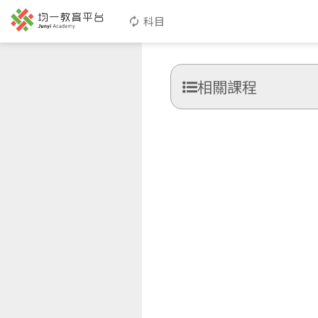
科目
相關課程