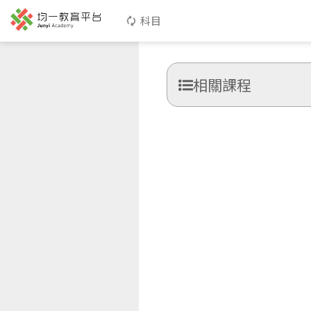
科目
相關課程