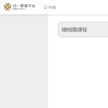
科目
相關課程