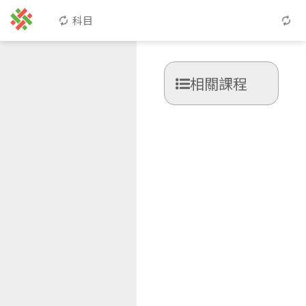
科目
相關課程