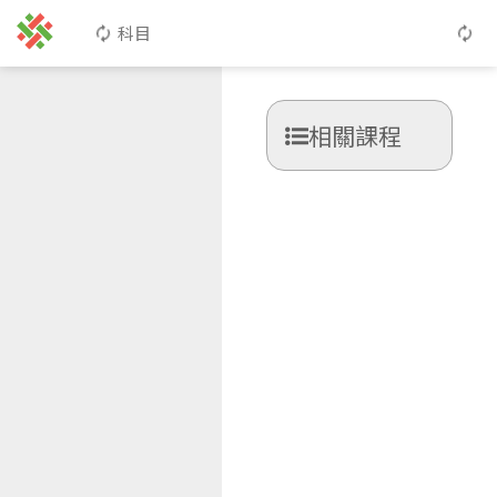
科目
相關課程