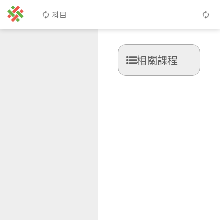
科目
相關課程