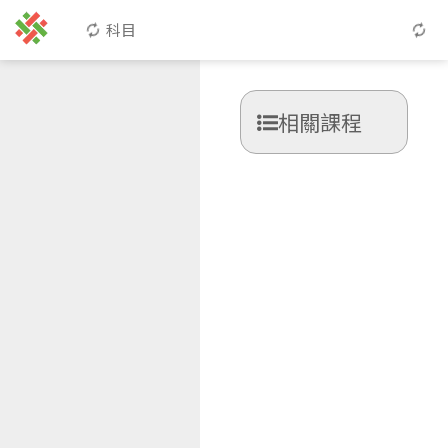
科目
相關課程