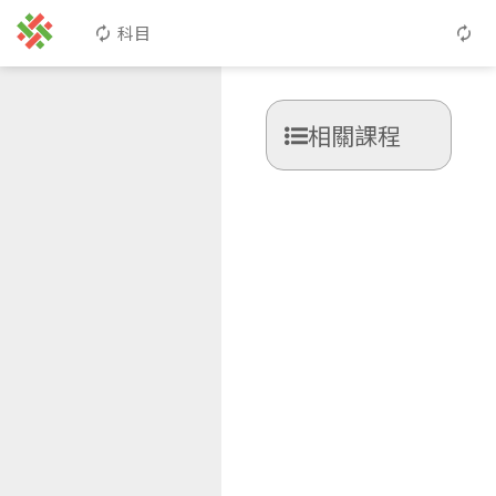
科目
相關課程