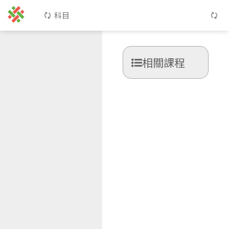
科目
相關課程