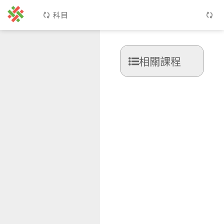
科目
相關課程