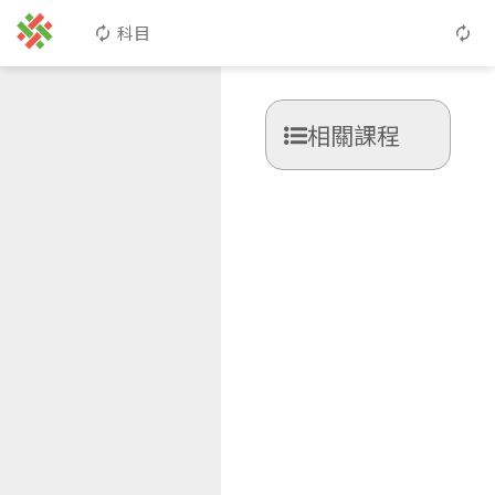
科目
相關課程