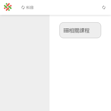
科目
相關課程