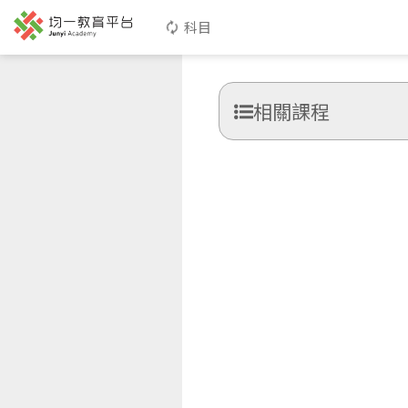
科目
相關課程