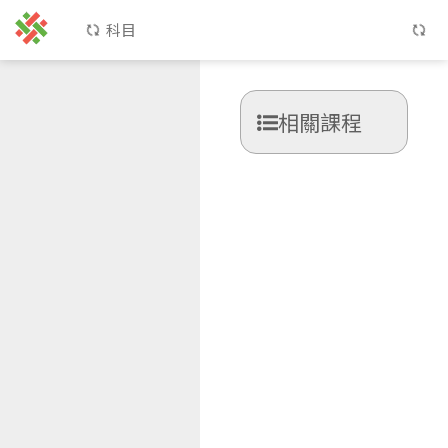
科目
相關課程