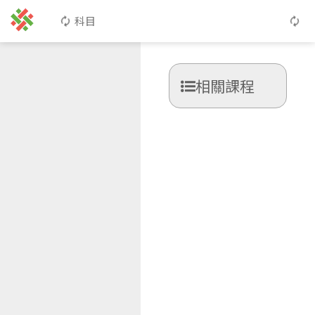
科目
相關課程