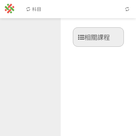
科目
相關課程