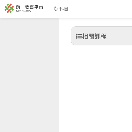
科目
相關課程