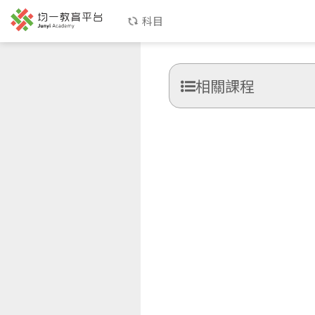
科目
相關課程