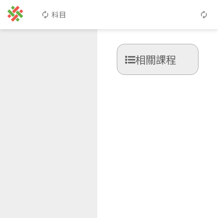
科目
相關課程