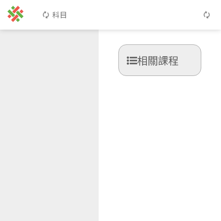
科目
相關課程