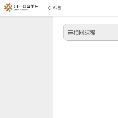
科目
相關課程