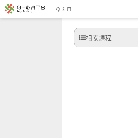
科目
相關課程